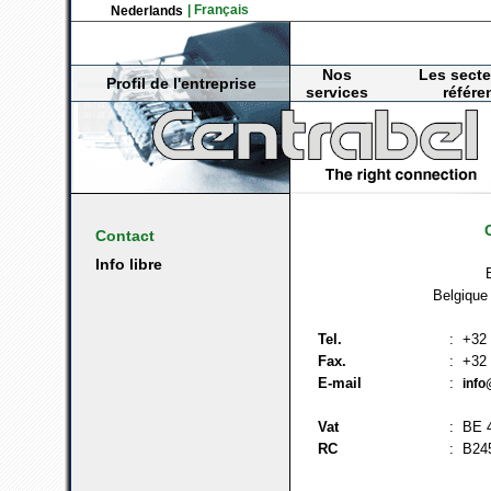
| Français
Nederlands
Nos
Les secte
Profil de l'entreprise
services
référe
Contact
Info libre
Belgique
Tel.
: +32 
Fax.
: +32 
E-mail
:
info
Vat
: BE 
RC
: B24