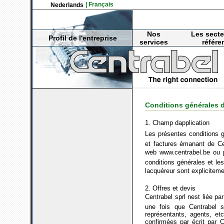
| Français
Nederlands
Nos
Les secte
Profil de l'entreprise
services
référe
Conditions générales d
1. Champ dapplication
Les présentes conditions gé
et factures émanant de Cen
web www.centrabel.be ou p
conditions générales et le
lacquéreur sont explicitem
2. Offres et devis
Centrabel sprl nest liée p
une fois que Centrabel s
représentants, agents, etc
confirmées par écrit par C