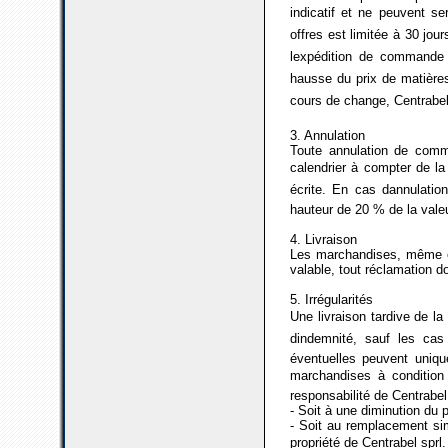
indicatif et ne peuvent ser
offres est limitée à 30 jou
lexpédition de commande 
hausse du prix de matières
cours de change, Centrabel 
3. Annulation
Toute annulation de comma
calendrier à compter de la
écrite. En cas dannulati
hauteur de 20 % de la val
4. Livraison
Les marchandises, même ex
valable, tout réclamation doi
5. Irrégularités
Une livraison tardive de la
dindemnité, sauf les ca
éventuelles peuvent uniqu
marchandises à condition q
responsabilité de Centrabel
- Soit à une diminution du 
- Soit au remplacement si
propriété de Centrabel spr